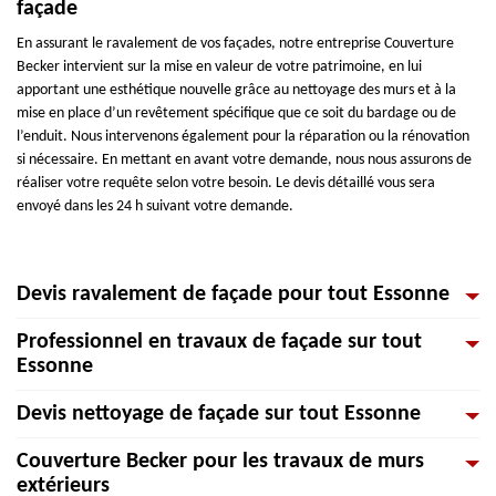
façade
En assurant le ravalement de vos façades, notre entreprise Couverture
Becker intervient sur la mise en valeur de votre patrimoine, en lui
apportant une esthétique nouvelle grâce au nettoyage des murs et à la
mise en place d’un revêtement spécifique que ce soit du bardage ou de
l’enduit. Nous intervenons également pour la réparation ou la rénovation
si nécessaire. En mettant en avant votre demande, nous nous assurons de
réaliser votre requête selon votre besoin. Le devis détaillé vous sera
envoyé dans les 24 h suivant votre demande.
Devis ravalement de façade pour tout Essonne
Professionnel en travaux de façade sur tout
En fonction des différents paramètres, l’entreprise Couverture Becker
Essonne
établit un devis ravalement de façade détaillé pour faire connaitre les
clients du budget à allouer pour les travaux de façade. Bien sûr, il est
Devis nettoyage de façade sur tout Essonne
possible que le prix soit élevé, tout tarif dépendra des travaux à réaliser en
Les ravaleurs professionnels de l'entreprise Couverture Becker proposent
fonction de la surface à travailler. Pour cela, n’hésitez pas à faire appel
de nombreuses prestations destinées au ravalement des façades dans le
Couverture Becker pour les travaux de murs
pour les interventions dont votre façade a besoin. Vous rassurant de
91. Notre équipe assure également la rénovation et la réfection de
Si vous avez besoin de connaitre les tarifs du nettoyage de façade, faites
extérieurs
nombreuses gammes en service de murs extérieurs, nous allions passion et
façade, ainsi que les travaux d'isolation des murs extérieurs. Nos artisans
appel à notre équipe de ravaleur professionnel pour un devis gratuit et