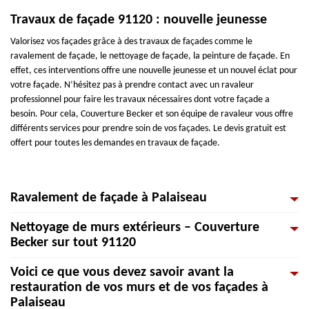
Travaux de façade 91120 : nouvelle jeunesse
Valorisez vos façades grâce à des travaux de façades comme le
ravalement de façade, le nettoyage de façade, la peinture de façade. En
effet, ces interventions offre une nouvelle jeunesse et un nouvel éclat pour
votre façade. N’hésitez pas à prendre contact avec un ravaleur
professionnel pour faire les travaux nécessaires dont votre façade a
besoin. Pour cela, Couverture Becker et son équipe de ravaleur vous offre
différents services pour prendre soin de vos façades. Le devis gratuit est
offert pour toutes les demandes en travaux de façade.
Ravalement de façade à Palaiseau
Nettoyage de murs extérieurs – Couverture
Les artisans professionnels de l'entreprise Couverture Becker effectuent de
Becker sur tout 91120
façon soignée tous vos travaux de nettoyage extérieur et ravalement de
façade à Palaiseau et ses environs. Nous intervenons à la demande de
Voici ce que vous devez savoir avant la
particuliers qui désire de procéder au ravalement de façade de leur
Graffiti, peinture salie, mousses et lichens, tous ces salissures brisent et
restauration de vos murs et de vos façades à
maison ou bien à la demande de professionnels sur tous types de
atténuent la tenue des murs extérieurs et nuisent à son étanchéité. Pour
Palaiseau
bâtiments dans toute la région. Nous réalisons également les nettoyages
cela, Couverture Becker est une entreprise ravaleur spécialisée dans les