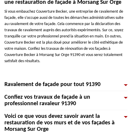
une restauration de façade à Morsang Sur Orge
Si vous embauchez Couverture Becker, une entreprise de ravalement de
façade, elle s’occupe aussi de toutes les démarches administratives suite
au ravalement de votre façade. Cela commence par la déclaration des
travaux de ravalement auprès des autorités expérimentés. Sur ce, soyez
tranquille car votre professionnel prend la situation en main. En outres,
Couverture Becker est la plus doué pour améliorer le côté esthétique de
votre maison. Confiez les travaux de rénovation de vos façades à
Couverture Becker à Morsang Sur Orge 91390 et vous serez totalement
satisfait des résultats.
Ravalement de façade pour tout 91390
Confiez vos travaux de façade à un
L'équipe de l'entreprise professionnelle Couverture Becker effectue de
professionnel ravaleur 91390
façon soignée vos travaux de nettoyage extérieur et ravalement de façade
dans le département 91390. Nous effectuons chaque intervention afin
Voici ce que vous devez savoir avant la
d’obtenir un résultat efficace, fiable et qui s’inscrit dans le temps. Notre
Pour tous vos besoins en travaux de façade, Couverture Becker vous offre
restauration de vos murs et de vos façades à
équipe dispose les moyens adéquats à tous types de matériaux de vos
une gamme de service pour votre façade. Entreprise professionnelle en
Morsang Sur Orge
façades. Intervenant à un tarif compétitif et abordable, nous réalisons des
ravalement de façade, nous nous assurons d’offrir des services fiables et