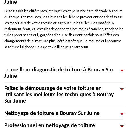
Juine
Le toit subit les différentes intempéries et peut vite être dégradé au cours
du temps. Les mousses, les algues et les lichens provoquent des dégâts sur
les matériaux de votre toiture et surtout sur les tuiles. Ces matériaux
retiennent l’eau, et les tuiles deviennent alors moins étanches, rendant les
tuiles poreuses et qui, gorgées d’eau, se fissurent parfois sous l’effet des
changements de climat. De plus, côté esthétique, la mousse qui recouvre
la toiture lui donne un aspect vieilli et peu entretenu.
Le meilleur diagnostic de toiture à Bouray Sur
Juine
Faites le démoussage de votre toiture en
Pour débuter les travaux de décrassage et de démoussage, il est impératif
utilisant les meilleurs les techniques à Bouray
d’examiner le type de votre toiture et son état général. Avec une étude au
Sur Juine
préalable, il sera ensuite plus facile de repérer les possibilités de fuite. Pour
cela, les meilleurs soins et traitements vont être apporter pour lutter
Nettoyage de toiture à Bouray Sur Juine
contre les végétaux parasites en toute sécurité. Avec Couverture Becker,
Pour le nettoyage des toitures, les techniques ne sont pas forcément les
une entreprise de démoussage et nettoyage de toiture, l’analyse de l’état
mêmes. Cependant, chaque méthode de nettoyage doit être compatible
Professionnel en nettoyage de toiture
de votre couverture se fera avec attention pour de ne laisser aucun détail
au type de votre toiture et au degré de mousse qui s’y est installé. Dans
Si votre toit est colonisé par les mousses et les lichens, il est utile pour vous