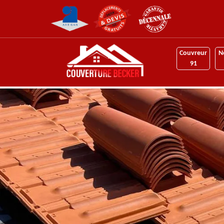
Couvreur
N
91