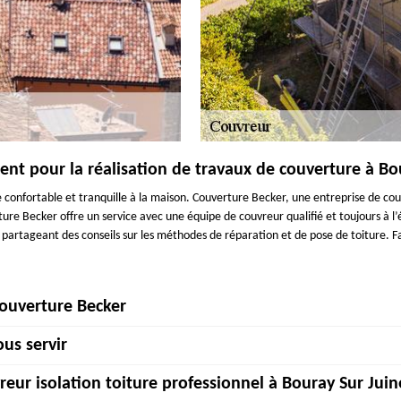
nt pour la réalisation de travaux de couverture à Bo
e confortable et tranquille à la maison. Couverture Becker, une entreprise de 
ture Becker offre un service avec une équipe de couvreur qualifié et toujours à
 partageant des conseils sur les méthodes de réparation et de pose de toiture. Fa
Couverture Becker
us servir
aire vos travaux de toiture ? Le couvreur soigne ou répare les toitures d'immeub
 surface à couvrir et fixe sur la charpente les supports de matériau de couvert
reur isolation toiture professionnel à Bouray Sur Juin
c’est l’enveloppe du bâtiment qui se complète et la touche finale qui obtient sa 
 son professionnalisme et son habileté au service des particuliers, professionn