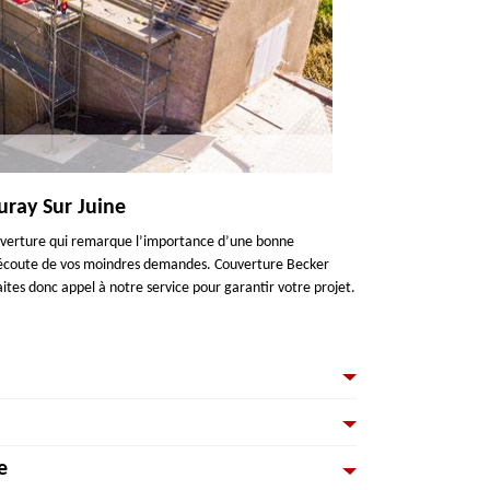
uray Sur Juine
couverture qui remarque l’importance d’une bonne
 l’écoute de vos moindres demandes. Couverture Becker
ites donc appel à notre service pour garantir votre projet.
les ou des maisons individuelles. La mission des couvreurs
ure adapté (tuiles, ardoises, zinc…). Ces artisans assurent
e
forme.
els et collectivités pour des travaux de couverture et de