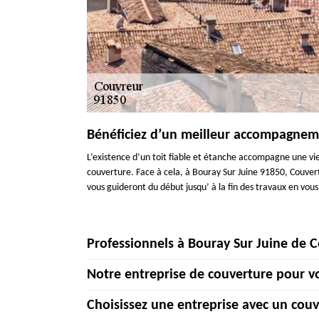
Bénéficiez d’un meilleur accompagneme
L’existence d’un toit fiable et étanche accompagne une vi
couverture. Face à cela, à Bouray Sur Juine 91850, Couver
vous guideront du début jusqu’ à la fin des travaux en vous
Professionnels à Bouray Sur Juine de 
Notre entreprise de couverture pour vo
Vous pensez contacter une entreprise de couverture pour f
est de mettre la construction hors d’eau. Ils préparent la
Choisissez une entreprise avec un couv
également la pose de gouttières, etc. Avec la couverture, 
Depuis quelque temps, l'entreprise Couverture Becker met