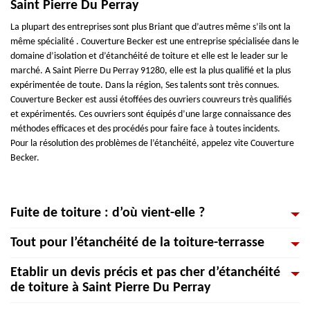
Saint Pierre Du Perray
La plupart des entreprises sont plus Briant que d’autres même s’ils ont la
même spécialité . Couverture Becker est une entreprise spécialisée dans le
domaine d’isolation et d’étanchéité de toiture et elle est le leader sur le
marché. A Saint Pierre Du Perray 91280, elle est la plus qualifié et la plus
expérimentée de toute. Dans la région, Ses talents sont très connues.
Couverture Becker est aussi étoffées des ouvriers couvreurs très qualifiés
et expérimentés. Ces ouvriers sont équipés d’une large connaissance des
méthodes efficaces et des procédés pour faire face à toutes incidents.
Pour la résolution des problèmes de l’étanchéité, appelez vite Couverture
Becker.
Fuite de toiture : d’où vient-elle ?
Tout pour l’étanchéité de la toiture-terrasse
Il est parfois difficile de localiser l’origine d’une infiltration d’eau sur le toit
surtout si les signes se sont propagés vers les murs et les plafonds. C’est
Etablir un devis précis et pas cher d’étanchéité
pourquoi, en fonction du type de toiture, accessible ou inaccessible, il est
La toiture-terrasse est visuellement vérifiée dans son intégralité pour en
de toiture à Saint Pierre Du Perray
important de choisir la bonne méthode efficace qui garantit le résultat.
assurer l’étanchéité : au niveau de sa périphérie (relevés d’étanchéité et
Couverture Becker et son équipe viendront détecter toute infiltration.
leur protection) et sa partie courante (constat de perforation dans