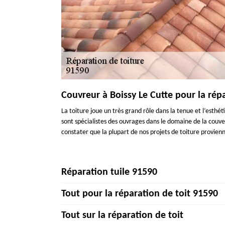
Couvreur à Boissy Le Cutte pour la répa
La toiture joue un très grand rôle dans la tenue et l’esth
sont spécialistes des ouvrages dans le domaine de la couve
constater que la plupart de nos projets de toiture provien
Réparation tuile 91590
Tout pour la réparation de toit 91590
Si vous avez des tuiles cassées ou abîmées sur votre toit
toiture entière. Elles pourront entraîner des infiltration
Tout sur la réparation de toit
Couverture Becker est à votre service. À l’écoute de votre 
Si le système de votre toiture est bien approprié, il ne pr