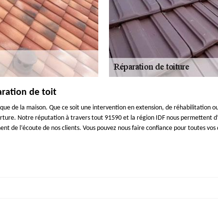
ration de toit
étique de la maison. Que ce soit une intervention en extension, de réhabilitation 
rture. Notre réputation à travers tout 91590 et la région IDF nous permettent d’
nent de l’écoute de nos clients. Vous pouvez nous faire confiance pour toutes vo
, n’attendez plus, il est nécessaire de faire des travaux de réparation. En effe
s et des fuites d’eau qui abimeront votre maison. Si vous êtes à la recherche d’
besoin, nous faisons des interventions fiables et selon les besoins d’étanchéité d
ovoquera pas d’infiltrations d’eau. Si votre toit coule, c’est dire qu’il faut fai