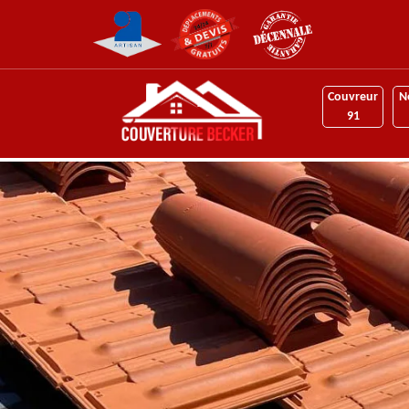
Couvreur
N
91