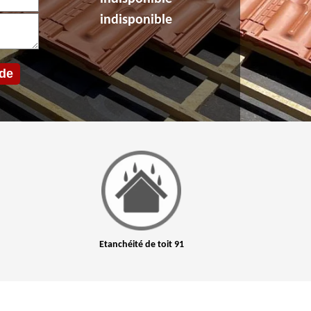
indisponible
Etanchéité de toit 91
Nettoyage