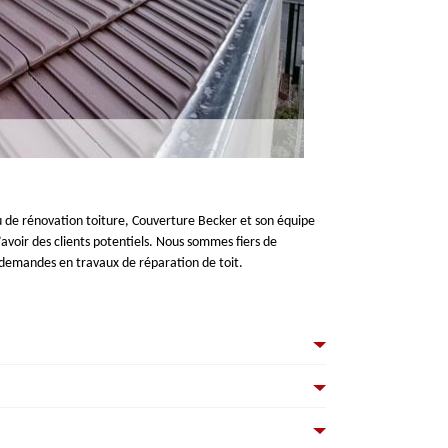
ou de rénovation toiture, Couverture Becker et son équipe
avoir des clients potentiels. Nous sommes fiers de
s demandes en travaux de réparation de toit.
t, les tuiles endommagées peuvent être des risques pour la
une entreprise de couverture compétente pour la réparation,
e votre toit. N’hésitez pas, nous sommes à votre service.
re la réparation adéquate pour empêcher l’expansion de l’eau