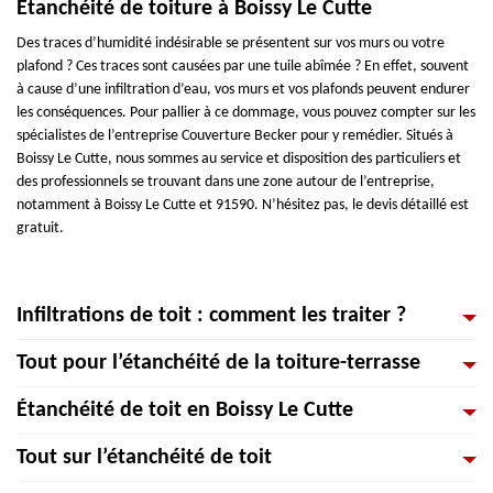
Étanchéité de toiture à Boissy Le Cutte
Des traces d’humidité indésirable se présentent sur vos murs ou votre
plafond ? Ces traces sont causées par une tuile abîmée ? En effet, souvent
à cause d’une infiltration d’eau, vos murs et vos plafonds peuvent endurer
les conséquences. Pour pallier à ce dommage, vous pouvez compter sur les
spécialistes de l’entreprise Couverture Becker pour y remédier. Situés à
Boissy Le Cutte, nous sommes au service et disposition des particuliers et
des professionnels se trouvant dans une zone autour de l’entreprise,
notamment à Boissy Le Cutte et 91590. N’hésitez pas, le devis détaillé est
gratuit.
Infiltrations de toit : comment les traiter ?
Tout pour l’étanchéité de la toiture-terrasse
Comment réagir si un cas d’infiltration de toiture se présente ? Comment
réparer la toiture ? Comment prévenir les infiltrations de toiture ?
Étanchéité de toit en Boissy Le Cutte
Comment changer une tuile cassée ? Toutes ces questions amènent à
La toiture-terrasse est visuellement vérifiée dans son intégralité pour en
prendre en soin plus régulièrement la toiture afin d’éviter tous risques qui
assurer l’étanchéité : au niveau de sa périphérie (relevés d’étanchéité et
Tout sur l’étanchéité de toit
ruineraient son étanchéité. Couverture Becker sur Boissy Le Cutte est une
leur protection) et sa partie courante (constat de perforation dans
Spécialisés dans les travaux de couverture, nous mettons à votre
entreprise de couverture, et vous donne les informations et les conseils
l’étanchéité par exemple). Cette recherche de défauts d’étanchéité est
disposition différentes gammes d’interventions réussies. Vous pouvez nous