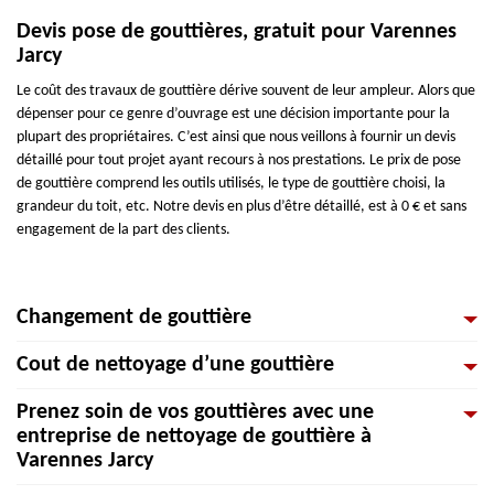
Devis pose de gouttières, gratuit pour Varennes
Jarcy
Le coût des travaux de gouttière dérive souvent de leur ampleur. Alors que
dépenser pour ce genre d’ouvrage est une décision importante pour la
plupart des propriétaires. C’est ainsi que nous veillons à fournir un devis
détaillé pour tout projet ayant recours à nos prestations. Le prix de pose
de gouttière comprend les outils utilisés, le type de gouttière choisi, la
grandeur du toit, etc. Notre devis en plus d’être détaillé, est à 0 € et sans
engagement de la part des clients.
Changement de gouttière
Cout de nettoyage d’une gouttière
Les gouttières sont indispensables pour toute maison, elles permettent
d’éloigner l’eau des maçonneries et de la toiture. Néanmoins, pour qu’elles
Prenez soin de vos gouttières avec une
puissent remplir correctement ce rôle, elles doivent demeurer en état
Nettoyer une gouttière n’est pas un travail très compliqué. Quoique, ce
entreprise de nettoyage de gouttière à
parfait. Mais plusieurs propriétaires de logement ne savent généralement
genre de travail peut requérir des outils spécifiques, mais surtout d’un
Varennes Jarcy
pas quand changer leurs gouttières ou les réparer. En effet, quelques
budget bien préparé. Votre gouttière doit être nettoyée au moins une fois
signes ne trompent pas et dévoilent sans éventualité que vos gouttières
par an, et c’est plus prudent de le faire avec des aguerris dans le domaine.