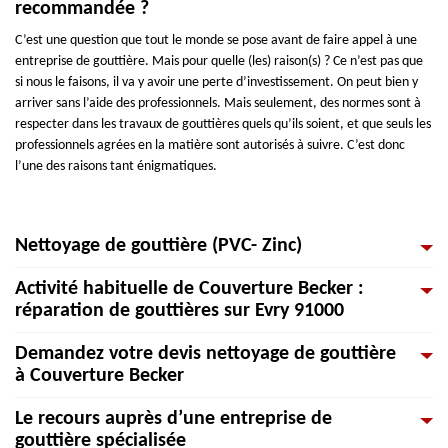
recommandée ?
C’est une question que tout le monde se pose avant de faire appel à une
entreprise de gouttière. Mais pour quelle (les) raison(s) ? Ce n’est pas que
si nous le faisons, il va y avoir une perte d’investissement. On peut bien y
arriver sans l’aide des professionnels. Mais seulement, des normes sont à
respecter dans les travaux de gouttières quels qu’ils soient, et que seuls les
professionnels agrées en la matière sont autorisés à suivre. C’est donc
l’une des raisons tant énigmatiques.
Nettoyage de gouttière (PVC- Zinc)
Activité habituelle de Couverture Becker :
L'entretien et le nettoyage des gouttières s'effectuent une à deux fois par
réparation de gouttières sur Evry 91000
an pour qu'elles conservent leur efficacité. Alors que l’entretien des
gouttières est une tâche primordiale souvent négligée. Une gouttière mal
Demandez votre devis nettoyage de gouttière
entretenue induit un débordement qui vient endommager les murs et toits
Pour réparer les gouttières, vous pouvez choisir notre entreprise
à Couverture Becker
environnants. Lors de cet entretien, les embranchements, les connecteurs
Couverture Becker afin de bien soigner les dommages sur votre gouttière.
et les coudes sont aussi vérifiés. Grâce à la pression d’eau, notre équipe
Si la gouttière est trop déformée, nous vous recommandons de les faire
Le recours auprès d’une entreprise de
déloge les feuilles mortes qui se retrouvent dans les coudes et empêchent
changer en une nouvelle afin de préserver la toiture en bon état. Nos
Il est normal de dépenser une somme assez énorme pour faire un
gouttière spécialisée
l’évacuation de l’eau. Contactez-nous afin d’évaluer l’état de vos
professionnels ont les outils adaptés qui garantissent une réparation
nettoyage de gouttière avec une entreprise dédiée. C’est une dépense qui