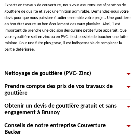
Experts en travaux de couverture, nous vous assurons une réparation de
gouttière de qualité et avec une finition admirable. Demandez-nous votre
devis pour que nous puissions étudier ensemble votre projet. Une gouttière
en bon état assure un bon écoulement des eaux pluviales. Ainsi, il est
important de prendre une décision dès qu’une petite fuite apparaît. Que
votre gouttière soit en zinc ou en PVC, il est possible de boucher une fuite
minime. Pour une fuite plus grave, il est indispensable de remplacer la
partie détériorée.
Nettoyage de gouttière (PVC- Zinc)
Prendre compte des prix de vos travaux de
L'entretien et le nettoyage des gouttières s'effectuent une à deux fois par
gouttière
an pour qu'elles conservent leur efficacité. Alors que l’entretien des
gouttières est une tâche primordiale souvent négligée. Une gouttière mal
Obtenir un devis de gouttière gratuit et sans
entretenue induit un débordement qui vient endommager les murs et toits
Vous songez à une installation de gouttière, mais vous préférerez évaluer
engagement à Brunoy
environnants. Lors de cet entretien, les embranchements, les connecteurs
le prix du travail avant de décider de ce qu'il faut faire. Le prix dépend tout
et les coudes sont aussi vérifiés. Grâce à la pression d’eau, notre équipe
d’abord du matériau de votre gouttière à installer : cuivre, zinc, alu, PVC
Conseils de notre entreprise Couverture
déloge les feuilles mortes qui se retrouvent dans les coudes et empêchent
ou acier inoxydable et de l’étendue des travaux. N'hésitez pas de nous
Pour commencer un projet quelconque, la demande de devis est une chose
Becker
l’évacuation de l’eau. Contactez-nous afin d’évaluer l’état de vos
appeler afin d’obtenir plus d’informations sur nos services. Demandez aussi
à ne jamais oublier. Pour cela, pour vos poses de gouttière à Brunoy 91800,