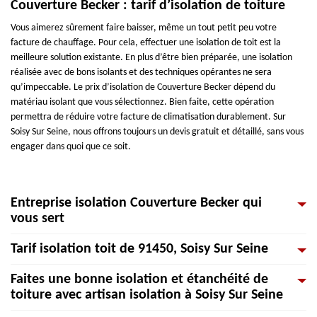
Couverture Becker : tarif d’isolation de toiture
Vous aimerez sûrement faire baisser, même un tout petit peu votre
facture de chauffage. Pour cela, effectuer une isolation de toit est la
meilleure solution existante. En plus d’être bien préparée, une isolation
réalisée avec de bons isolants et des techniques opérantes ne sera
qu’impeccable. Le prix d’isolation de Couverture Becker dépend du
matériau isolant que vous sélectionnez. Bien faite, cette opération
permettra de réduire votre facture de climatisation durablement. Sur
Soisy Sur Seine, nous offrons toujours un devis gratuit et détaillé, sans vous
engager dans quoi que ce soit.
Entreprise isolation Couverture Becker qui
vous sert
Tarif isolation toit de 91450, Soisy Sur Seine
Il faut faire une isolation parfaite pour gagner une bonne température à la
maison. Si vous avez un chauffage, votre consommation pourra être
Faites une bonne isolation et étanchéité de
diminuée. En matière d’isolation thermique, il faut opter pour de bons
L'isolation d’une toiture s’avère être importante et bien adaptée pour
toiture avec artisan isolation à Soisy Sur Seine
isolants qui chauffent correctement. Nos professionnels sont en mesure de
maintenir sa qualité. Notre entreprise Couverture Becker est connue pour
vous conseiller sur les produits à choisir. Spécialisées en isolation, nous
la mise en œuvre des méthodes d'isolation de première qualité et