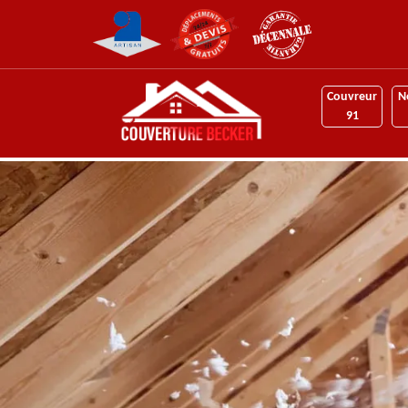
Couvreur
N
91