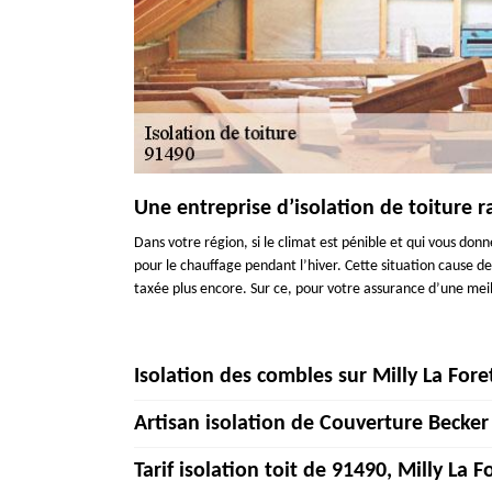
Une entreprise d’isolation de toiture r
Dans votre région, si le climat est pénible et qui vous don
pour le chauffage pendant l’hiver. Cette situation cause 
taxée plus encore. Sur ce, pour votre assurance d’une mei
Isolation des combles sur Milly La Fore
Artisan isolation de Couverture Becker
Faire isoler les combles est une solution qui permet de
L’isolation des combles est un travail que nos couvreurs
Tarif isolation toit de 91490, Milly La F
supérieure. De notre mieux, nous vous procurons une isolati
Le prix des travaux d’isolation varie suivant le type d’is