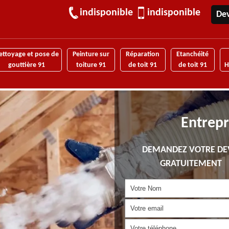
indisponible
indisponible
Dev
ettoyage et pose de
Peinture sur
Réparation
Etanchéité
gouttière 91
toiture 91
de toit 91
de toit 91
H
Entrepr
DEMANDEZ VOTRE DE
GRATUITEMENT