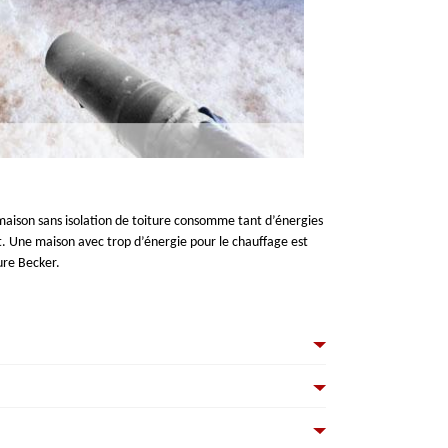
ne maison sans isolation de toiture consomme tant d’énergies
t. Une maison avec trop d’énergie pour le chauffage est
ure Becker.
n recommandé pour diminuer la consommation en chauffage.
rture Becker vous fournie des bons services et de qualité
n à faire, car c’est la priorité dans notre métier.
ction du projet de chacun. Demander un devis est nécessaire