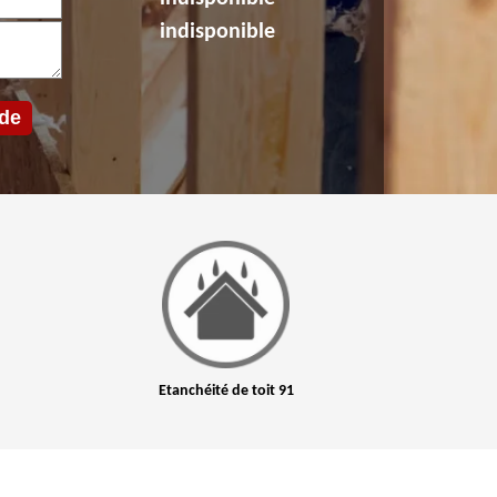
indisponible
Etanchéité de toit 91
Nettoyage