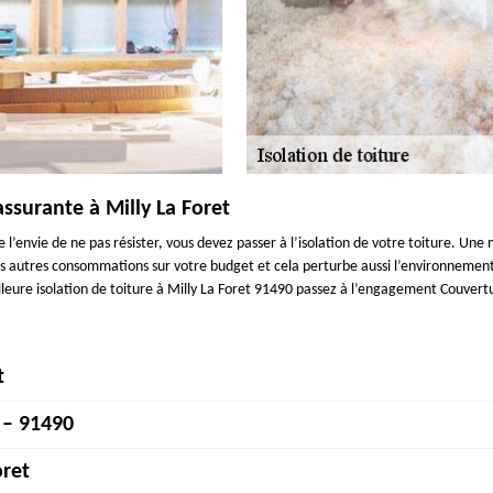
assurante à Milly La Foret
ne l’envie de ne pas résister, vous devez passer à l’isolation de votre toiture. U
des autres consommations sur votre budget et cela perturbe aussi l’environnemen
lleure isolation de toiture à Milly La Foret 91490 passez à l’engagement Couvert
t
 – 91490
 conserver la fraîcheur dans votre maison surtout en été. C’est aussi un moye
 peuvent effectuer à travers 91490 et Milly La Foret. L’équipe entière de Couve
oret
on parfaite de votre grenier. Nous voulons votre satisfaction à chaque interventio
olant et la toiture. Le montant de l’isolation des combles est déterminé en fon