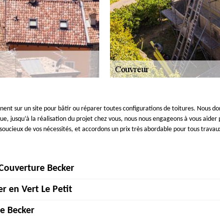
nnent sur un site pour bâtir ou réparer toutes configurations de toitures. Nous 
ue, jusqu’à la réalisation du projet chez vous, nous nous engageons à vous aider 
oucieux de vos nécessités, et accordons un prix très abordable pour tous travau
Couverture Becker
r en Vert Le Petit
'on appelle la liberté des prix, c'est-à-dire qu'ils fixent librement leurs tarifs.
tion ou la rénovation de votre toiture. Ou encore vous voulez nous envoyer un
e Becker
bligatoire à partir du moment où le montant de vos travaux dépasse les 150 €.
tous vos travaux avec succès avec de bonnes méthodes. Nous mettons à votre serv