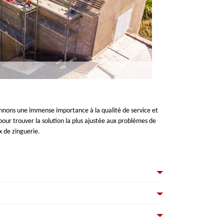
donnons une immense importance à la qualité de service et
pour trouver la solution la plus ajustée aux problèmes de
x de zinguerie.
 Toutefois, nous tenons un prix compétitif pour tout Vert Le
e demande de devis toiture gratuit. Vous pouvez contacter
ice une grande expertise pour tous vos travaux de toiture