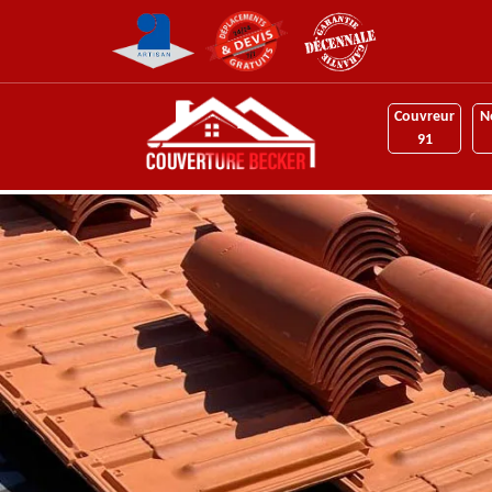
Couvreur
N
91