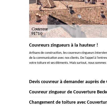
Couvreurs zingueurs à la hauteur !
Artisans de construction, les couvreurs-zingueurs intervie
de la communication avec nos clients. De l’appel à l’entrev
votre toiture et ses éléments. Mais surtout, nous sommes s
Devis couvreur à demander auprès de 
Couvreur zingueur de Couverture Becke
Les professionnels de la construction profitent de ce que l
Petit. Si vous avez des questions concernant la construc
Changement de toiture avec Couvertur
l’entreprise {client. D’ailleurs, le devis toiture devient o
Pour toutes vos exigences, nos couvreurs pourront faire 