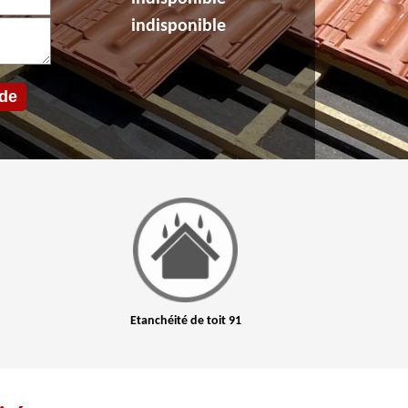
indisponible
Etanchéité de toit 91
Nettoyage