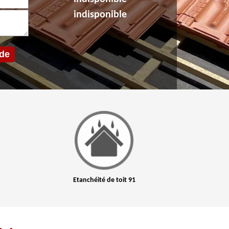
indisponible
Etanchéité de toit 91
Nettoyage