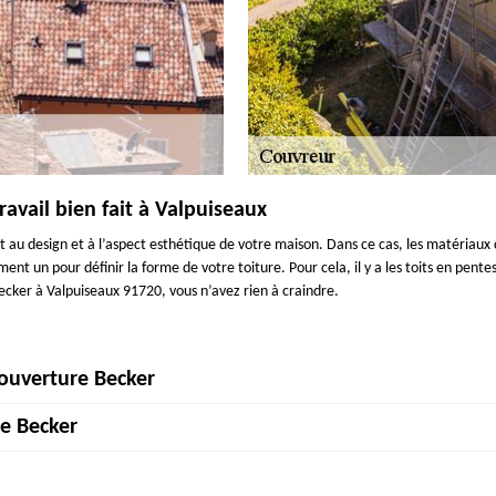
avail bien fait à Valpuiseaux
nt au design et à l’aspect esthétique de votre maison. Dans ce cas, les matériau
nt un pour définir la forme de votre toiture. Pour cela, il y a les toits en pentes
cker à Valpuiseaux 91720, vous n’avez rien à craindre.
Couverture Becker
e Becker
 et ses environs ? Couverture Becker est votre associé de confiance. Avec un
st en mesure de se charger tous types de projets de toiture, tout en respectan
travaux de toiture avec réussite, professionnalisme et habileté, suivant les norm
bri des intempéries. Néanmoins, les années fréquentées, les tuiles se recouvr