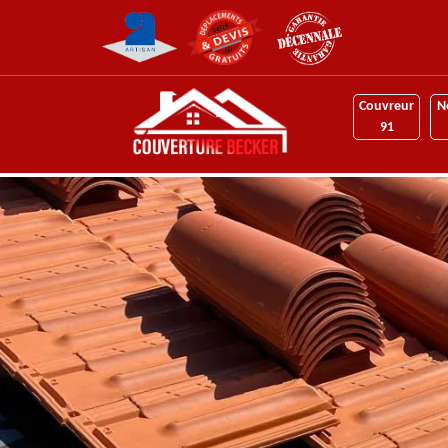
Couvreur
N
91