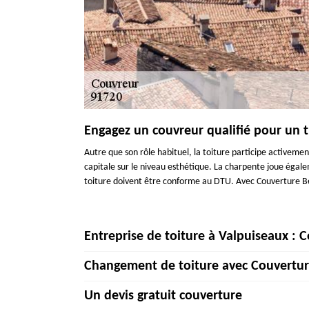
Engagez un couvreur qualifié pour un tr
Autre que son rôle habituel, la toiture participe activeme
capitale sur le niveau esthétique. La charpente joue égaleme
toiture doivent être conforme au DTU. Avec Couverture Be
Entreprise de toiture à Valpuiseaux : 
Changement de toiture avec Couvertur
Vous recherchez une entreprise de toiture à Valpuiseaux
compétence de son équipe de couvreurs, notre entreprise e
Un devis gratuit couverture
soient vos besoins, nous sommes en mesure de réaliser vos 
Une toiture a pour premier objectif de vous mettre à l’a