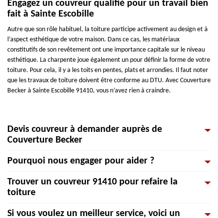
Engagez un couvreur qualifié pour un travail bien
fait à Sainte Escobille
Autre que son rôle habituel, la toiture participe activement au design et à
l’aspect esthétique de votre maison. Dans ce cas, les matériaux
constitutifs de son revêtement ont une importance capitale sur le niveau
esthétique. La charpente joue également un pour définir la forme de votre
toiture. Pour cela, il y a les toits en pentes, plats et arrondies. Il faut noter
que les travaux de toiture doivent être conforme au DTU. Avec Couverture
Becker à Sainte Escobille 91410, vous n’avez rien à craindre.
Devis couvreur à demander auprès de
Couverture Becker
Pourquoi nous engager pour aider ?
Les professionnels de la construction profitent de ce que l'on appelle la
liberté des prix, c'est-à-dire qu'ils fixent librement leurs tarifs. Toutefois,
Trouver un couvreur 91410 pour refaire la
nous tenons un prix compétitif pour tout Sainte Escobille. Si vous avez des
Votre toiture commence à montrer des signes de détérioration ? Elle est
toiture
questions concernant la construction ou la rénovation de votre toiture. Ou
vieille et vous voulez lui rendre sa fraîcheur ? Y-a-t-il une fuite de toiture et
encore vous voulez nous envoyer une demande de devis toiture gratuit.
vous souhaitez faire appel à des couvreur-zingueurs ? Nous rendons
Si vous voulez un meilleur service, voici un
Vous pouvez contacter l’entreprise {client. D’ailleurs, le devis toiture
l’étanchéité des tuiles, donc pourvoyons la réparation de toiture.
Notre équipe de couvreurs spécialistes dans les ouvrages liés à la toiture