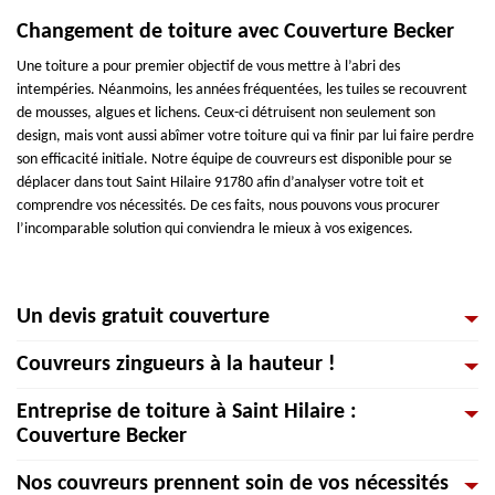
Changement de toiture avec Couverture Becker
Une toiture a pour premier objectif de vous mettre à l’abri des
intempéries. Néanmoins, les années fréquentées, les tuiles se recouvrent
de mousses, algues et lichens. Ceux-ci détruisent non seulement son
design, mais vont aussi abîmer votre toiture qui va finir par lui faire perdre
son efficacité initiale. Notre équipe de couvreurs est disponible pour se
déplacer dans tout Saint Hilaire 91780 afin d’analyser votre toit et
comprendre vos nécessités. De ces faits, nous pouvons vous procurer
l’incomparable solution qui conviendra le mieux à vos exigences.
Un devis gratuit couverture
Couvreurs zingueurs à la hauteur !
Demandez un devis vous permettra de trouver le prix qui est le plus
abordable, de profiter du meilleur prix et d'avoir une estimation du budget
Entreprise de toiture à Saint Hilaire :
à préparer. De plus, il a l'avantage d'être gratuit et sans engagement. Les
Artisans de construction, les couvreurs-zingueurs interviennent sur un site
Couverture Becker
professionnels sélectionnés vont accorderont ensuite un formulaire que
pour bâtir ou réparer toutes configurations de toitures. Nous donnons une
vous devrez remplir avec exactitude afin d'avoir une estimation très
immense importance à la qualité de service et de la communication avec
Nos couvreurs prennent soin de vos nécessités
précise. Enfin, il vous restera d’attendre votre devis marquant une
nos clients. De l’appel à l’entrevue, jusqu’à la réalisation du projet chez
Vous recherchez une entreprise de toiture à Saint Hilaire et ses environs ?