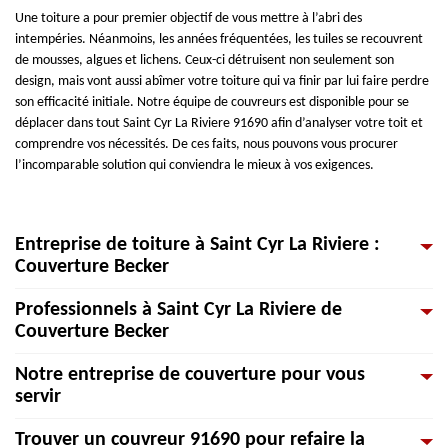
Une toiture a pour premier objectif de vous mettre à l’abri des
intempéries. Néanmoins, les années fréquentées, les tuiles se recouvrent
de mousses, algues et lichens. Ceux-ci détruisent non seulement son
design, mais vont aussi abîmer votre toiture qui va finir par lui faire perdre
son efficacité initiale. Notre équipe de couvreurs est disponible pour se
déplacer dans tout Saint Cyr La Riviere 91690 afin d’analyser votre toit et
comprendre vos nécessités. De ces faits, nous pouvons vous procurer
l’incomparable solution qui conviendra le mieux à vos exigences.
Entreprise de toiture à Saint Cyr La Riviere :
Couverture Becker
Professionnels à Saint Cyr La Riviere de
Vous recherchez une entreprise de toiture à Saint Cyr La Riviere et ses
Couverture Becker
environs ? Couverture Becker est votre associé de confiance. Avec un
équipement de qualité, mais surtout les capacités et la compétence de son
Notre entreprise de couverture pour vous
équipe de couvreurs, notre entreprise est en mesure de se charger tous
Vous pensez contacter une entreprise de couverture pour faire vos travaux
servir
types de projets de toiture, tout en respectant les règles du métier et les
de toiture ? Le couvreur soigne ou répare les toitures d'immeubles ou des
points importants. Quels que soient vos besoins, nous sommes en mesure
maisons individuelles. La mission des couvreurs est de mettre la
Trouver un couvreur 91690 pour refaire la
de réaliser vos travaux de toiture avec réussite, professionnalisme et
construction hors d’eau. Ils préparent la surface à couvrir et fixe sur la
Depuis quelque temps, l'entreprise Couverture Becker met son