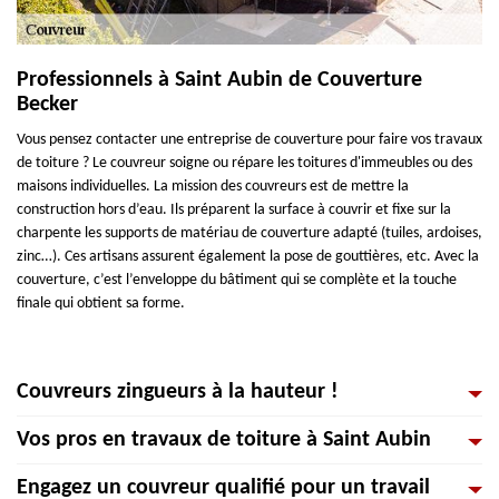
Professionnels à Saint Aubin de Couverture
Becker
Vous pensez contacter une entreprise de couverture pour faire vos travaux
de toiture ? Le couvreur soigne ou répare les toitures d'immeubles ou des
maisons individuelles. La mission des couvreurs est de mettre la
construction hors d’eau. Ils préparent la surface à couvrir et fixe sur la
charpente les supports de matériau de couverture adapté (tuiles, ardoises,
zinc…). Ces artisans assurent également la pose de gouttières, etc. Avec la
couverture, c’est l’enveloppe du bâtiment qui se complète et la touche
finale qui obtient sa forme.
Couvreurs zingueurs à la hauteur !
Vos pros en travaux de toiture à Saint Aubin
Artisans de construction, les couvreurs-zingueurs interviennent sur un site
pour bâtir ou réparer toutes configurations de toitures. Nous donnons une
Engagez un couvreur qualifié pour un travail
immense importance à la qualité de service et de la communication avec
Une fuite sur votre toiture ? Dès qu’un signe d’humidité s’aperçoit sur vos