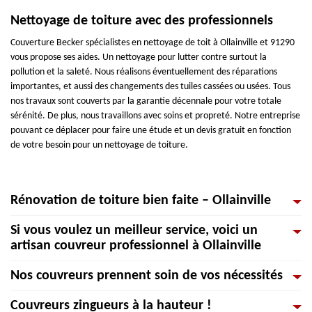
Nettoyage de toiture avec des professionnels
Couverture Becker spécialistes en nettoyage de toit à Ollainville et 91290
vous propose ses aides. Un nettoyage pour lutter contre surtout la
pollution et la saleté. Nous réalisons éventuellement des réparations
importantes, et aussi des changements des tuiles cassées ou usées. Tous
nos travaux sont couverts par la garantie décennale pour votre totale
sérénité. De plus, nous travaillons avec soins et propreté. Notre entreprise
pouvant ce déplacer pour faire une étude et un devis gratuit en fonction
de votre besoin pour un nettoyage de toiture.
Rénovation de toiture bien faite – Ollainville
Si vous voulez un meilleur service, voici un
Votre toiture est-elle vieille, vous apercevez des complications au niveau
artisan couvreur professionnel à Ollainville
de l’étanchéité ou voulez seulement attribuer une nouvelle fraîcheur à
votre maison ? La rénovation de toiture consiste à remettre votre
Nos couvreurs prennent soin de vos nécessités
couverture de maison 91290 à neuf et donc de faire un changement de
Couverture Becker est une entreprise de couverture active et opérant à
toiture. Nos équipes de couvreurs peuvent se charger d’enlever votre toit
Ollainville 91290, pour tous travaux concernant la toiture, que ce soit des
Couvreurs zingueurs à la hauteur !
détruit et d’installer votre toiture neuve. La rénovation est disciplinée à
travaux d’installation de planches de rive, travaux de rénovation ou de
Nous sommes une équipe spécialiste qualifiée à Ollainville 91290 pour