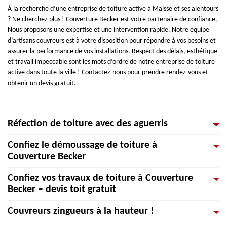
À la recherche d’une entreprise de toiture active à Maisse et ses alentours
? Ne cherchez plus ! Couverture Becker est votre partenaire de confiance.
Nous proposons une expertise et une intervention rapide. Notre équipe
d’artisans couvreurs est à votre disposition pour répondre à vos besoins et
assurer la performance de vos installations. Respect des délais, esthétique
et travail impeccable sont les mots d’ordre de notre entreprise de toiture
active dans toute la ville ! Contactez-nous pour prendre rendez-vous et
obtenir un devis gratuit.
Réfection de toiture avec des aguerris
Confiez le démoussage de toiture à
Nos couvreurs sont disponibles pour refaire votre toiture. Ils s’occupent de
Couverture Becker
la construction et de la rénovation de votre toiture, ainsi que de l'isolation
et de l'étanchéité du toit de tous types. Et en cas de besoin, ils réalisent
Confiez vos travaux de toiture à Couverture
tous les travaux de réparation reliés à votre toiture (tuiles cassées, fuites
Les eaux de pluie peuvent inciter la mousse à se multiplier rapidement sur
Becker – devis toit gratuit
de toiture, etc.) Vous pouvez également nous appeler pour le démoussage
les toitures de votre maison. Aussi, les lichens et les champignons poussent
de toit et afin d’appliquer un traitement hydrofuge ou anti-mousse. Nous
vite sur les surfaces poreuses. Le givre peut en même temps abîmer les
Couvreurs zingueurs à la hauteur !
sommes aussi en mesure de faire les travaux de zinguerie.
tuiles de votre couverture. Si le toit est neuf et en bon état, Couverture
Tous les devis toiture doivent contenir certains éléments obligatoires
Becker vous propose un entretien complet qui accordera un remodelage
comme le détail du prix affiché, qui comprend : le prix des matières