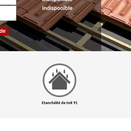
indisponible
Etanchéité de toit 91
Nettoyage