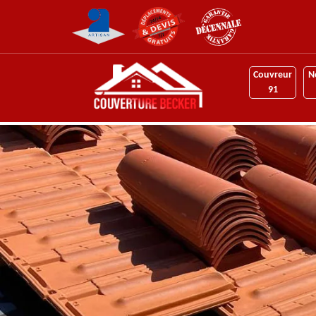
Couvreur
N
91