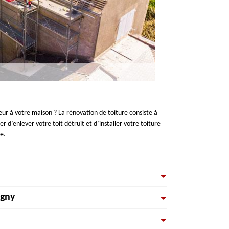
eur à votre maison ? La rénovation de toiture consiste à
’enlever votre toit détruit et d’installer votre toiture
e.
igny
nt de qualité, mais surtout les capacités et la compétence
s du métier et les points importants. Quels que soient vos
tes.
ise de couverture qui remarque l’importance d’une bonne