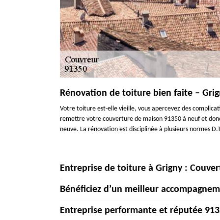
Rénovation de toiture bien faite – Gri
Votre toiture est-elle vieille, vous apercevez des complica
remettre votre couverture de maison 91350 à neuf et donc 
neuve. La rénovation est disciplinée à plusieurs normes D.
Entreprise de toiture à Grigny : Couve
Bénéficiez d’un meilleur accompagneme
Vous recherchez une entreprise de toiture à Grigny et ses
de son équipe de couvreurs, notre entreprise est en mesur
Entreprise performante et réputée 91
besoins, nous sommes en mesure de réaliser vos travaux de 
L’existence d’un toit fiable et étanche accompagne une