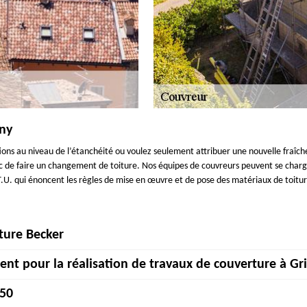
gny
tions au niveau de l’étanchéité ou voulez seulement attribuer une nouvelle fraîch
de faire un changement de toiture. Nos équipes de couvreurs peuvent se charger d
T.U. qui énoncent les règles de mise en œuvre et de pose des matériaux de toitur
rture Becker
nt pour la réalisation de travaux de couverture à Gr
 environs ? Couverture Becker est votre associé de confiance. Avec un équipeme
e de se charger tous types de projets de toiture, tout en respectant les règle
350
toiture avec réussite, professionnalisme et habileté, suivant les normes prescri
 vie confortable et tranquille à la maison. Couverture Becker, une entrepr