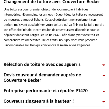
Changement de toiture avec Couverture Becker
Une toiture a pour premier objectif de vous mettre à l’abri des
intempéries. Néanmoins, les années fréquentées, les tuiles se recouvrent
de mousses, algues et lichens. Ceux-ci détruisent non seulement son
design, mais vont aussi abîmer votre toiture qui va finir par lui faire perdre
son efficacité initiale. Notre équipe de couvreurs est disponible pour se
déplacer dans tout Forges Les Bains 91470 afin d’analyser votre toit et
comprendre vos nécessités. De ces faits, nous pouvons vous procurer
l’incomparable solution qui conviendra le mieux à vos exigences.
Réfection de toiture avec des aguerris
Devis couvreur à demander auprès de
Nos couvreurs sont disponibles pour refaire votre toiture. Ils s’occupent de
Couverture Becker
la construction et de la rénovation de votre toiture, ainsi que de l'isolation
et de l'étanchéité du toit de tous types. Et en cas de besoin, ils réalisent
Entreprise performante et réputée 91470
tous les travaux de réparation reliés à votre toiture (tuiles cassées, fuites
Les professionnels de la construction profitent de ce que l'on appelle la
de toiture, etc.) Vous pouvez également nous appeler pour le démoussage
liberté des prix, c'est-à-dire qu'ils fixent librement leurs tarifs. Toutefois,
Couvreurs zingueurs à la hauteur !
de toit et afin d’appliquer un traitement hydrofuge ou anti-mousse. Nous
nous tenons un prix compétitif pour tout Forges Les Bains. Si vous avez des
À la recherche d’une entreprise de toiture active à Forges Les Bains et ses
sommes aussi en mesure de faire les travaux de zinguerie.
questions concernant la construction ou la rénovation de votre toiture. Ou
alentours ? Ne cherchez plus ! Couverture Becker est votre partenaire de