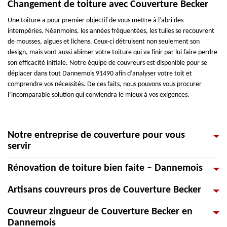
Changement de toiture avec Couverture Becker
Une toiture a pour premier objectif de vous mettre à l’abri des
intempéries. Néanmoins, les années fréquentées, les tuiles se recouvrent
de mousses, algues et lichens. Ceux-ci détruisent non seulement son
design, mais vont aussi abîmer votre toiture qui va finir par lui faire perdre
son efficacité initiale. Notre équipe de couvreurs est disponible pour se
déplacer dans tout Dannemois 91490 afin d’analyser votre toit et
comprendre vos nécessités. De ces faits, nous pouvons vous procurer
l’incomparable solution qui conviendra le mieux à vos exigences.
Notre entreprise de couverture pour vous
servir
Rénovation de toiture bien faite – Dannemois
Depuis quelque temps, l'entreprise Couverture Becker met son
professionnalisme et son habileté au service des particuliers,
Artisans couvreurs pros de Couverture Becker
professionnels et collectivités pour des travaux de couverture et de
Votre toiture est-elle vieille, vous apercevez des complications au niveau
toiture. Nous faisons la pose de toiture, la zinguerie, le nettoyage de
de l’étanchéité ou voulez seulement attribuer une nouvelle fraîcheur à
Couvreur zingueur de Couverture Becker en
toiture, la pose de velux, etc. Professionnel de la couverture-zinguerie sur
votre maison ? La rénovation de toiture consiste à remettre votre
Pour les travaux de toiture, votre meilleur collaborateur est les couvreurs.
Dannemois
Dannemois, c'est une équipe de spécialistes éprouvés qui vous suit durant
couverture de maison 91490 à neuf et donc de faire un changement de
En effet, ils garantiront la qualité modernisée de votre toiture. Les