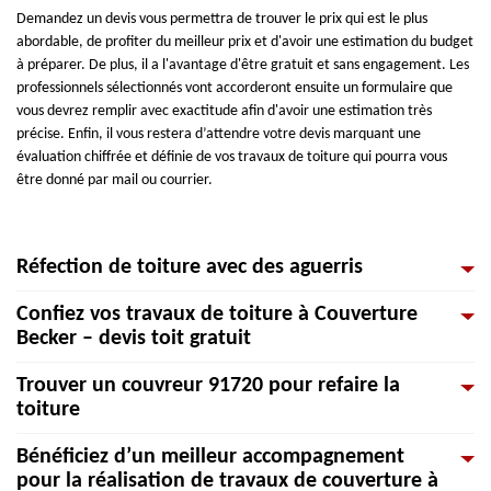
Demandez un devis vous permettra de trouver le prix qui est le plus
abordable, de profiter du meilleur prix et d'avoir une estimation du budget
à préparer. De plus, il a l'avantage d'être gratuit et sans engagement. Les
professionnels sélectionnés vont accorderont ensuite un formulaire que
vous devrez remplir avec exactitude afin d'avoir une estimation très
précise. Enfin, il vous restera d’attendre votre devis marquant une
évaluation chiffrée et définie de vos travaux de toiture qui pourra vous
être donné par mail ou courrier.
Réfection de toiture avec des aguerris
Confiez vos travaux de toiture à Couverture
Nos couvreurs sont disponibles pour refaire votre toiture. Ils s’occupent de
Becker – devis toit gratuit
la construction et de la rénovation de votre toiture, ainsi que de l'isolation
et de l'étanchéité du toit de tous types. Et en cas de besoin, ils réalisent
Trouver un couvreur 91720 pour refaire la
tous les travaux de réparation reliés à votre toiture (tuiles cassées, fuites
Tous les devis toiture doivent contenir certains éléments obligatoires
toiture
de toiture, etc.) Vous pouvez également nous appeler pour le démoussage
comme le détail du prix affiché, qui comprend : le prix des matières
de toit et afin d’appliquer un traitement hydrofuge ou anti-mousse. Nous
premières ainsi que leur quantité, le coût de la main-d'œuvre, les taxes, et
Bénéficiez d’un meilleur accompagnement
sommes aussi en mesure de faire les travaux de zinguerie.
le délai des travaux. D'autres données peuvent apparaître sur le devis,
Notre équipe de couvreurs spécialistes dans les ouvrages liés à la toiture
pour la réalisation de travaux de couverture à
mais ils ne sont pas obligatoires. La notation de ces données dépend des
saura répondre à vos attentes. L’efficacité de la formation suivie, les