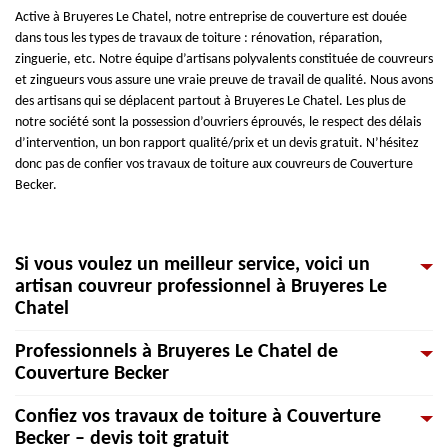
Active à Bruyeres Le Chatel, notre entreprise de couverture est douée
dans tous les types de travaux de toiture : rénovation, réparation,
zinguerie, etc. Notre équipe d’artisans polyvalents constituée de couvreurs
et zingueurs vous assure une vraie preuve de travail de qualité. Nous avons
des artisans qui se déplacent partout à Bruyeres Le Chatel. Les plus de
notre société sont la possession d’ouvriers éprouvés, le respect des délais
d’intervention, un bon rapport qualité/prix et un devis gratuit. N’hésitez
donc pas de confier vos travaux de toiture aux couvreurs de Couverture
Becker.
Si vous voulez un meilleur service, voici un
artisan couvreur professionnel à Bruyeres Le
Chatel
Professionnels à Bruyeres Le Chatel de
Couverture Becker est une entreprise de couverture active et opérant à
Couverture Becker
Bruyeres Le Chatel 91680, pour tous travaux concernant la toiture, que ce
soit des travaux d’installation de planches de rive, travaux de rénovation
Confiez vos travaux de toiture à Couverture
ou de restauration, travaux de réparation ou d’entretien. Avoir un toit
Vous pensez contacter une entreprise de couverture pour faire vos travaux
Becker – devis toit gratuit
répondant au critère dicté par les normes en vigueur est essentiel.
de toiture ? Le couvreur soigne ou répare les toitures d'immeubles ou des