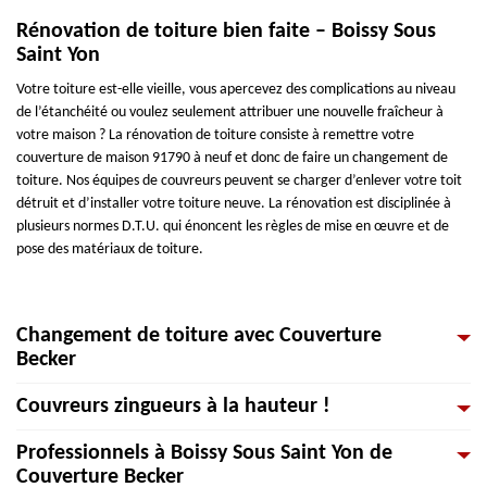
Rénovation de toiture bien faite – Boissy Sous
Saint Yon
Votre toiture est-elle vieille, vous apercevez des complications au niveau
de l’étanchéité ou voulez seulement attribuer une nouvelle fraîcheur à
votre maison ? La rénovation de toiture consiste à remettre votre
couverture de maison 91790 à neuf et donc de faire un changement de
toiture. Nos équipes de couvreurs peuvent se charger d’enlever votre toit
détruit et d’installer votre toiture neuve. La rénovation est disciplinée à
plusieurs normes D.T.U. qui énoncent les règles de mise en œuvre et de
pose des matériaux de toiture.
Changement de toiture avec Couverture
Becker
Couvreurs zingueurs à la hauteur !
Une toiture a pour premier objectif de vous mettre à l’abri des
intempéries. Néanmoins, les années fréquentées, les tuiles se recouvrent
Professionnels à Boissy Sous Saint Yon de
de mousses, algues et lichens. Ceux-ci détruisent non seulement son
Artisans de construction, les couvreurs-zingueurs interviennent sur un site
Couverture Becker
design, mais vont aussi abîmer votre toiture qui va finir par lui faire perdre
pour bâtir ou réparer toutes configurations de toitures. Nous donnons une